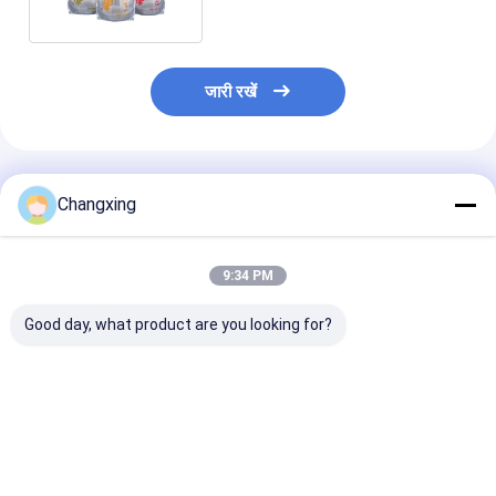
जारी रखें
अनुशंसित उत्पाद
Changxing
9:34 PM
Good day, what product are you looking for?
कस्टम नमी-सबूत खड़े बैग
250 ग्राम 500 ग्राम कस्टम
कस्टम मुद्रित फ्लैट
कॉफी पाउडर पैकेजिंग बैग
कॉफी फ्लैट बॉटम पाउच स्टैंड
कॉफी पैकेजिंग बैग ज
प्लास्टिक प्रोटीन पाउडर बैग
अप कॉफी बीन्स पैकेजिंग बैग
पैकेजिंग बैग वाल्व के
ज़िपर कॉफी बैग
नमी रोधी जिपर बैग
सबसे अच्छी कीमत
सबसे अच्छी कीमत
सबसे अच्छी 