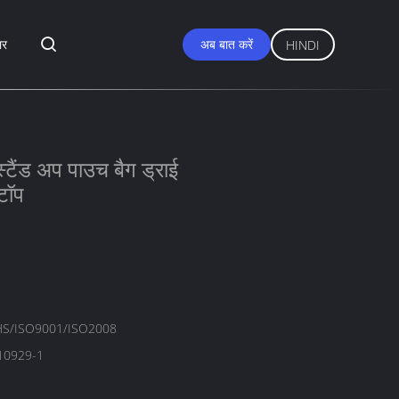
ार
अब बात करें
HINDI
स्टैंड अप पाउच बैग ड्राई
टॉप
S/ISO9001/ISO2008
10929-1