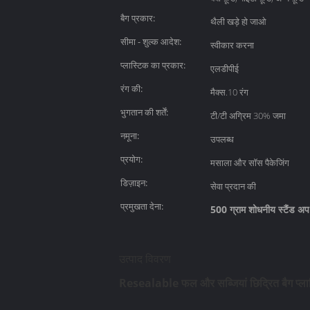
बैग प्रकार:
थैली खड़े हो जाओ
सीमा - शुल्क आदेश:
स्वीकार करना
प्लास्टिक का प्रकार:
एलडीपीई
रंग की:
मैक्स.10 रंग
भुगतान की शर्तें:
टी/टी अग्रिम 30% जमा
नमूना:
उपलब्ध
प्रयोग:
मसाला और सॉस पैकेजिंग
डिज़ाइन:
सेवा प्रदान की
प्रमुखता देना:
500 ग्राम शोधनीय स्टैंड अप
उत्पाद विवरण
Resealable फल और सब्जियां छिद्रित बैग प्लास