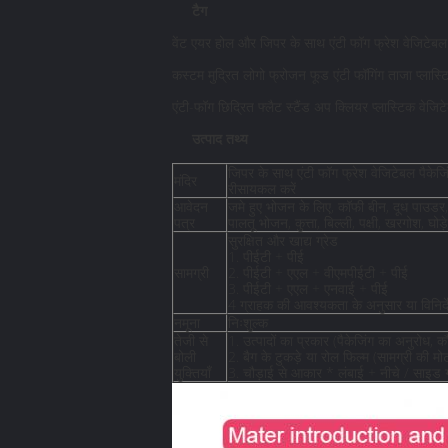
टैग
वेंट एयर होल और जिपर के साथ एंटी फॉग फ्रेश वेजिटेबल फ
कस्टम मुद्रित लोगो फ्रोजन फूड एंटी फॉगिंग ताजा प्लास्ट
एंटी-फॉग छिद्रित फ्लैट स्टैंड अप क्लियर प्लास्टिक वे
उत्पाद तथ्य
जिपर के साथ एंटी फॉग फ्रेश वेजिटेबल पैकेजिं
मंदिर
रीसायकल करें
आवेदन
जमे हुए भोजन के लिए, कॉफी बीन, दूध पाउडर,
पत्र
पालतू भोजन, कुत्ता, बिल्ली, पक्षी, खरगोश, घ
सुरक्षित और खाद्य ग्रेड
1. पीईटी + पीई
सामग्री
2. पीईटी + एएल + वीएमपीईटी + पीई
3. पीईटी + एएल + एनवाई + पीई
4 ग्राहक की आवश्यकता के अनुसार या विनिर्देश
नमूना
निःशुल्क
तेजी से
1. उत्पादों का प्रकार (पैकेजिंग का अनुरोध, 
बोली
2. बैग के टुकड़े या रोल फिल्म (सामग्री की मो
युक्तियाँ
3. चौड़ाई से आकार * लंबाई + नीचे / साइड गस