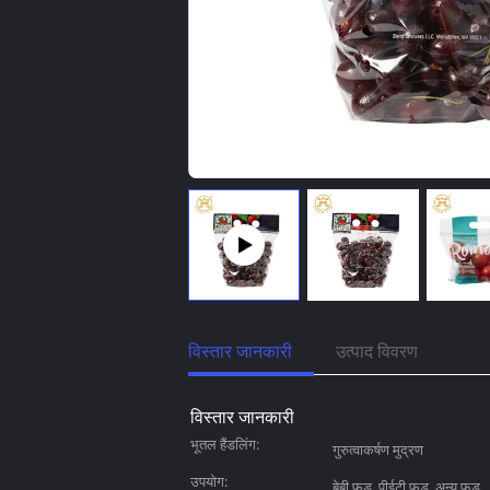
विस्तार जानकारी
उत्पाद विवरण
विस्तार जानकारी
भूतल हैंडलिंग:
गुरुत्वाकर्षण मुद्रण
उपयोग:
बेबी फ़ूड, पीईटी फ़ूड, अन्य फ़ूड