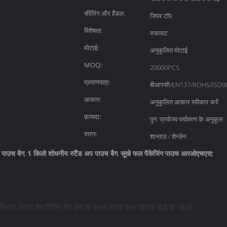
सीलिंग और हैंडल:
जिपर टॉप
विशेषता:
रुकावट
मोटाई:
अनुकूलित मोटाई
MOQ:
20000PCS
प्रमाणपत्र:
बीआरसी/EN137/ROHS/ISO9
आकार:
अनुकूलित आकार स्वीकार करें
फ़ायदा:
पुन: प्रयोज्य पर्यावरण के अनुकूल
पत्तन:
शान्ताउ / शेन्ज़ेन
 पाउच बैग
1 किलो शोधनीय स्टैंड अप पाउच बैग
सूखे फल पैकेजिंग पाउच आरओएचएस;
,
,
्टिक जिपर बैग पैकिंग वेंट छेद के साथ ताजा फल पाउच खड़े हो जाओ