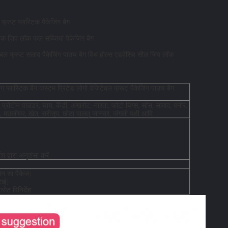
्रूट प्लास्टिक पैकेजिंग बैग
िक ज़िप लॉक फल सब्जियां पैकेजिंग बैग
जिटेबल फ्रूट सलाद पैकेजिंग पाउच बैग विथ होल्स एडहेसिव सील जिप लॉक
ग प्लास्टिक बैग कस्टम प्रिंटेड लोगो वेजिटेबल फ्रूट पैकेजिंग पाउच बैग
 प्रोटीन पाउडर, चाय, कैंडी, अखरोट, नाश्ता, फोटो चिप्स, सॉस, सलाद, पनीर,
ोड़े, मछलीघर, खेत, सरीसृप, छोटा पालतू जानवर, जंगली पक्षी आदि
 द्वारा अनुशंसा करें
कौन सा पैकेज)
टाई)
ेट विनिर्देश