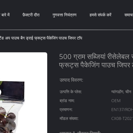
 बारे में
फ़ैक्टरी दौरा
गुणवत्ता नियंत्रण
हमसे संपर्क करें
समाच
्टैंड अप पाउच बैग ड्राई फ्रूट्स पैकेजिंग पाउच जिपर टॉप
500 ग्राम सब्जियां रीसेलेबल 
फ्रूट्स पैकेजिंग पाउच जिपर 
उत्पाद विवरण:
उत्पत्ति के प्लेस:
ग्वांगडोंग, चीन
ब्रांड नाम:
OEM
प्रमाणन:
EN137/ROH
मॉडल संख्या:
CX08-T202