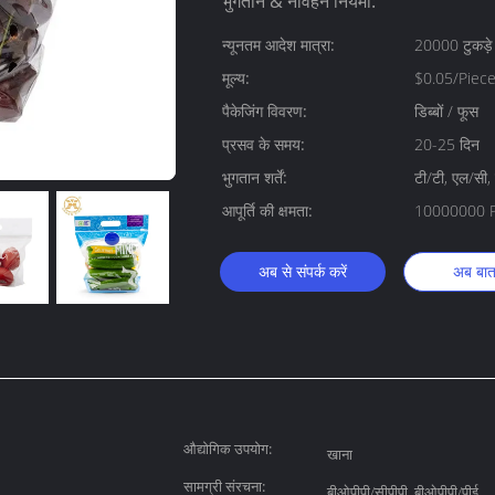
भुगतान & नौवहन नियमों:
न्यूनतम आदेश मात्रा:
20000 टुकड़े
मूल्य:
$0.05/Piec
पैकेजिंग विवरण:
डिब्बों / फूस
प्रसव के समय:
20-25 दिन
भुगतान शर्तें:
टी/टी, एल/सी, 
आपूर्ति की क्षमता:
10000000 Pi
अब से संपर्क करें
अब बात 
औद्योगिक उपयोग:
खाना
सामग्री संरचना:
बीओपीपी/सीपीपी, बीओपीपी/पीई