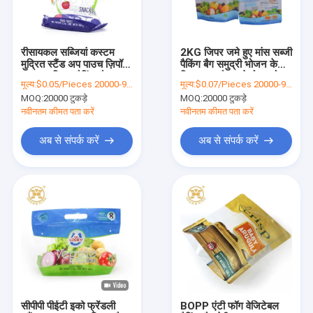
फ़ैक्टरी दौरा
गुणवत्ता नियंत्रण
रीसायकल सब्जियां कस्टम
2KG जिपर जमे हुए मांस सब्जी
मुद्रित स्टैंड अप पाउच ज़िपॉक
पैकिंग बैग समुद्री भोजन के
हमसे संपर्क करें
साफ़ प्लास्टिक पैकिंग बैग
लिए पाउच बैग खड़े हो जाओ
मूल्य:
$0.05/Pieces 20000-99999 Pieces
मूल्य:
$0.07/Pieces 20000-99999 Pieces
MOQ:
20000 टुकड़े
MOQ:
20000 टुकड़े
समाचार
नवीनतम कीमत पता करें
नवीनतम कीमत पता करें
मामलों
अब से संपर्क करें
अब से संपर्क करें
बोली मांगें
कॉफी पैकेजिंग बैग
स्नैक पैकेजिंग बैग
भुना चिकन पैकेजिंग
सीपीपी पीईटी इको फ्रेंडली
BOPP एंटी फॉग वेजिटेबल