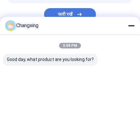
कॉस्मेटिक पैकेजिंग बैग
जारी रखें
परिधान पैकेजिंग बैग
Changxing
उर्वरक पैकेजिंग बैग
हमारी श्रेणियाँ
इलेक्ट्रॉनिक पैकेजिंग बैग
5:59 PM
हनी पाउच पैकेजिंग
Good day, what product are you looking for?
कोल्ड सील फिल्म
पैकेजिंग फिल्म सिकोड़ें
कॉफी पैकेजिंग बैग
स्नैक पैकेजिंग बैग
भुना चिकन पैकेजिंग
स्वचालित पैकेजिंग फिल्म
खिंचाव फिल्म कच्चे माल
होम
Desktop Site
साइटमैप
गोपनीयता नीति