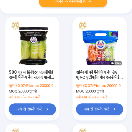
अपनी आवश्यकता दें
500 ग्राम छिद्रित एलडीपीई
सब्जियों की पैकेजिंग के लिए
सब्जी पैकिंग बैग सलाद पाली
फ्रूट एंटीफॉग बोप एलडीपीई
छेद के साथ पाउच खड़े हो
पारदर्शी प्लास्टिक बैग
मूल्य:
$0.07/Pieces 20000-99999 Pieces
मूल्य:
$0.07/Pieces 20000-99999 Pieces
जाओ
MOQ:
20000 टुकड़े
MOQ:
20000 टुकड़े
नवीनतम कीमत पता करें
नवीनतम कीमत पता करें
अब से संपर्क करें
अब से संपर्क करें