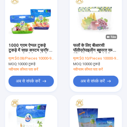
1000 ग्राम ऐप्पल टुकड़े
फलों के लिए बीआरसी
टुकड़े में साफ़ कस्टम फ्रॉस्टेड
पॉलीप्रोपाइलीन बहुपरत सब्जी
स्लाइडर रीक्लोजेबल बैग जिपर
पैकिंग बैग एंटीफॉग ओपीपी
मूल्य:
$0.08/Pieces 10000-99999 Pieces
मूल्य:
$0.10/Pieces 10000-99999 Pieces
प्लास्टिक बैग
MOQ:
10000 टुकड़े
MOQ:
10000 टुकड़े
नवीनतम कीमत पता करें
नवीनतम कीमत पता करें
अब से संपर्क करें
अब से संपर्क करें
घर
उत्पाद
हमारे बारे में