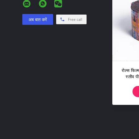
अब बात करें
Free call
रोल्स फिल
स्लीव प