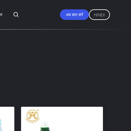
ार
अब बात करें
HINDI