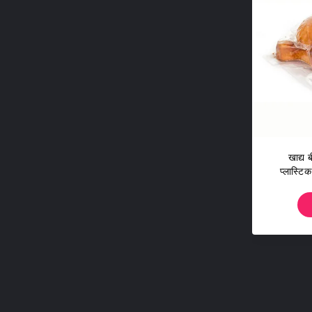
खाद्य 
प्लास्ट