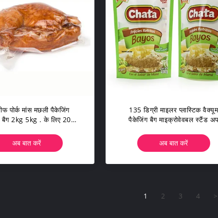
बीफ पोर्क मांस मछली पैकेजिंग
135 डिग्री माइलर प्लास्टिक वैक्यू
िक बैग 2kg 5kg . के लिए 200
पैकेजिंग बैग माइक्रोवेवबल स्टैंड अ
माइक्रोन नायलॉन बैग
रेसेबल पाउच ओडीएम
अब बात करें
अब बात करें
1
2
3
4
>