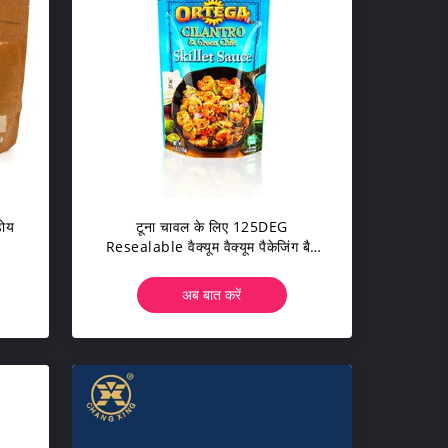
डोय
टूना चावल के लिए 125DEG
Resealable वैक्यूम वैक्यूम पैकेजिंग बैग
हाई बैरियर
अब बात करें