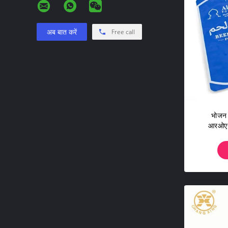
अब बात करें
Free call
भोजन 
आरओएचए
वैक