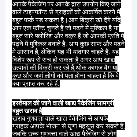
एकीकृत है,उत्पादन और निर्माण. W
यूरोप,अमेरिका सहित विश्व बा
आपके पैकेजिंग पर आपके द्वारा उपयोग किए जाने
फ़ैक्टरी दौरा
के लिए उच्च गुणवत्ता वाले लेमिनेटिंग बैग, फिल्म्स और विभिन्न
वाले टाइपफॉन्ट से ग्राहकों को आकर्षित करने में
संरचनाओं के लेबल के उत्पादन पर 30 से अधिक वर्षों का
बहुत फर्क पड़ सकता है।आप बिक्री खो देंगे यदि
गुणवत्ता नियंत्रण
अनुभव,दक्षिण पूर्व एशिया न्यूजीलैंड और ऑस्ट्रेलिया.
आप एक फ़ॉन्ट चुनते हैं जो पढ़ने में मुश्किल है या
हमसे संपर्क करें
बहुत सारे फ्लोरिश और वक्र हैं जो आपकी प्रति में
हमारी कंपनी ने पेशेवर टीम सेवा और उत्कृष्ट डिजाइन अवधारणा
पढ़ने में मुश्किल बनाते हैं. आप कुछ साफ और पढ़ने
के माध्यम से कई बार फॉर्च्यून 500 कंपनियों के साथ सहयोग संब
समाचार
में आसान है, लेकिन यह भी यादगार चाहते हैं. यह
स्थापित किए हैं।हमारे उत्पाद बी आर सी ग्लोबल पैकेजिंग मानक
विशेष रूप से सच हो सकता है अगर आप खाद्य
प्रमाणन के साथ, एफडीए और क्वालिटी सेफ खाद्य संपर्क के लि
मामलों
उत्पादों की बिक्री कर रहे हैं,थोक कागज बैग या
प्रमाणित और हमें ट्रेडमार्क प्रिंटिंग पर सरकार से लाइसेंस मिल
बोली मांगें
है।
कुछ और जहां लोगों को पता होना चाहता है कि वे
क्या प्राप्त कर रहे हैं.
कॉफी पैकेजिंग बैग
इस्तेमाल की जाने वाली खाद्य पैकेजिंग सामग्री
चंगसिंग का सिद्धांत आपको सस्ती पैकेजिंग समाधान, प्रतिस्पर्धी
कीमतें, लगातार और समय पर डिलीवरी करने की क्षमता प्रदान
बहुत खराब है
स्नैक पैकेजिंग बैग
करना है। विशेष रूप से कॉफी के लिए; चावल;आटा और टोरिल्ल
खराब गुणवत्ता वाले खाद्य पैकेजिंग से आपके
पैकेजिंग और सभी संबंधित खाद्य सामग्री उद्योग उत्पादों की ताज
ग्राहक आपके भोजन से घृणा महसूस कर सकते हैं,
भुना चिकन पैकेजिंग
सुनिश्चित करने के लिए. हमें एक अनुभवी परिपक्व भागीदार के ल
जबकि उच्च गुणवत्ता वाले खाद्य पैकेजिंग से लोग