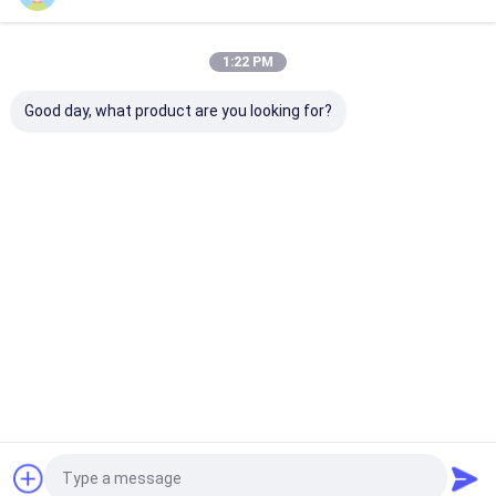
1:22 PM
Good day, what product are you looking for?
कस्टम मुद्रित पन्नी Mylar
ओईएम कस्टम मुद्रित खाद्य
स्नैक बिस्किट के लि
उच्च गुणवत्ता पालतू भोजन
ग्रेड प्लास्टिक सीलबंद बैग
प्रिंटिंग प्लास्टिक ले
पैकेजिंग खड़े हो जाओ पालतू
चावल के आटे, बीन्स और
कोल्ड सील पैकेजिंग 
बिल्ली भोजन बैग
नट्स के लिए स्पष्ट खिड़की के
साथ
जांच भेजें
जांच भेजें
जांच भेजें
होम
Desktop Site
साइटमैप
गोपनीयता नीति
गुणवत्ता
कॉफी पैकेजिंग बैग
चीन का कारखाना.Copyright © 2026 Guangdong
Changxing Printing Service Co., Ltd.. All Rights Reserved.