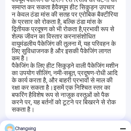
कॉस्मेटिक पैकेजिंग बैग
समाप्त कर सकता हैवैक्यूम हीट सिकुड़न उपचार
न केवल ठंडा मांस की सतह पर एरोबिक बैक्टीरिया
परिधान पैकेजिंग बैग
के प्रसार को रोकता है, बल्कि ठंडा मांस के
उर्वरक पैकेजिंग बैग
द्वितीयक प्रदूषण को भी रोकता है,प्रभावी रूप से
शेल्फ जीवन का विस्तार करनासंशोधित
इलेक्ट्रॉनिक पैकेजिंग बैग
वायुमंडलीय पैकेजिंग की तुलना में, यह परिवहन के
लिए सुविधाजनक है और इसकी पैकेजिंग लागत
हनी पाउच पैकेजिंग
कम है।
पैकेजिंग के लिए हीट सिकुड़ने वाली पैकेजिंग मशीन
कोल्ड सील फिल्म
का उपयोग सीलिंग, नमी-सबूत, प्रदूषण-रोधी आदि
पैकेजिंग फिल्म सिकोड़ें
के कार्य करता है, और बाहरी प्रभावों से माल की
रक्षा कर सकता है।इसमें एक निश्चित स्तर का
स्वचालित पैकेजिंग फिल्म
बफरिंग हैविशेष रूप से नाजुक वस्तुओं को पैक
करने पर, यह बर्तनों को टूटने पर बिखरने से रोक
खिंचाव फिल्म कच्चे माल
सकता है।
Changxing
अनुशंसित उत्पाद