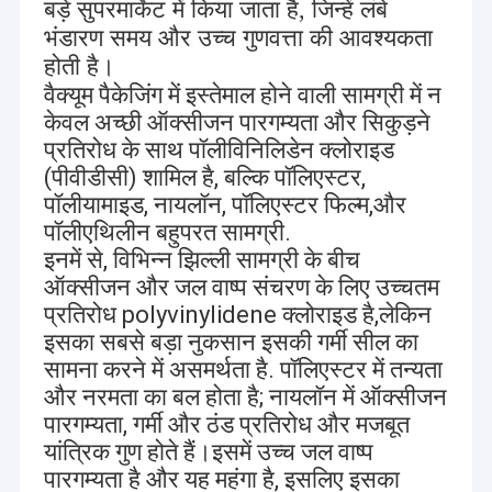
बड़े सुपरमार्केट में किया जाता है, जिन्हें लंबे
भंडारण समय और उच्च गुणवत्ता की आवश्यकता
होती है।
वैक्यूम पैकेजिंग में इस्तेमाल होने वाली सामग्री में न
केवल अच्छी ऑक्सीजन पारगम्यता और सिकुड़ने
प्रतिरोध के साथ पॉलीविनिलिडेन क्लोराइड
(पीवीडीसी) शामिल है, बल्कि पॉलिएस्टर,
पॉलीयामाइड, नायलॉन, पॉलिएस्टर फिल्म,और
पॉलीएथिलीन बहुपरत सामग्री.
इनमें से, विभिन्न झिल्ली सामग्री के बीच
ऑक्सीजन और जल वाष्प संचरण के लिए उच्चतम
प्रतिरोध polyvinylidene क्लोराइड है,लेकिन
इसका सबसे बड़ा नुकसान इसकी गर्मी सील का
सामना करने में असमर्थता है. पॉलिएस्टर में तन्यता
घर
और नरमता का बल होता है; नायलॉन में ऑक्सीजन
गुआंग्डोंग Changxing मुद्रण सेवा कं, लिमिटेड 1992 में स्थापित
उत्पाद
शांतौ में चाओशान राजमार्ग में स्थित है, लगभग
पारगम्यता, गर्मी और ठंड प्रतिरोध और मजबूत
किया गया था।
10000 वर्ग मीटर को कवर करता है, भौगोलिक स्थान उत्कृष्ट और
यांत्रिक गुण होते हैं।इसमें उच्च जल वाष्प
हमारे बारे में
सुविधाजनक है। यह एक आधुनिक मुद्रण उद्यम है जो विकास के साथ
पारगम्यता है और यह महंगा है, इसलिए इसका