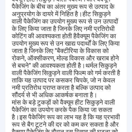
चुनना. पूरी तरह से एकीकृत और आधुनिक विनिर्माण सुविधाओं और
बेकरी ब्रेड पैकेजिंग
पैकेजिंग के बीच का अंतर मुख्य रूप से उत्पाद के
उच्च योग्य कुशल विशेषज्ञ, एक पेशेवर सलाह प्राप्त करने के
अनुप्रयोग के दायरे में निहित है।हीट सिकुड़ने
लिए;एक उद्धरण या चर्चा कैसे हम अपने व्यवसाय में मदद कर सकते
सूखे फल पैकेजिंग बैग
वाली पैकेजिंग का उपयोग मुख्य रूप से उन उत्पादों
हैं.
के लिए किया जाता है जिनके लिए नमी प्रतिरोधी
चावल पैकेजिंग बैग
कोटिंग की आवश्यकता होती हैवैक्यूम पैकेजिंग का
प्रथम श्रेणी के उपकरण और प्रबंधन उच्च गुणवत्ता वाले उत्पादों के
लिए गारंटी हैं। हमारी कंपनी उन्नत तोशिबा उच्च गति मुद्रण मशीन
उपयोग मुख्य रूप से उन खाद्य पदार्थों के लिए किया
सूखे खाद्य पैकेजिंग बैग
से लैस है जो कार्य दक्षता में सुधार कर सकते हैं;हम जापानी
जाता है जिनके लिए "बैक्टीरिया के विकास को
सब्जी पैकिंग बैग
Buzouno एक्सट्रूज़न लेमिनेशन मशीन के मालिक हैं, इटली से
रोकने, ऑक्सीकरण, मोल्ड विकास और खराब होने
आयातित उच्च गति सूखी और विलायक मुक्त टुकड़े टुकड़े करने
से बचने" की आवश्यकता होती है।थर्मल सिकुड़ने
वैक्यूम पैकेजिंग बैग
वाली मशीन, उच्च गति वाली स्लिटिंग मशीन, जापानी IWASEI बैग
वाली पैकेजिंग सिकुड़ने वाली फिल्म को गर्म करती है
बनाने वाली मशीन,उच्च गति वाली गुणवत्ता जाँच करने वाली मशीन
ताकि यह उत्पाद पर कसकर चिपके, जो न केवल
कार्डबोर्ड पैकेजिंग बॉक्स
जो पेशेवर उत्पादन टीम द्वारा संचालित की जाती है, जिसमें ठोस
नमी प्रतिरोध प्राप्त करता है बल्कि उत्पाद को
तकनीकी क्षमता होती है, जो साइड सील बैग सहित बैग के विभिन्न
सौंदर्य से भी अधिक आकर्षक बनाता है।
चॉकलेट पैकिंग बैग
शैलियों का निर्माण करने की क्षमता रखती है, केंद्र-सील बैग, क्वाड
मांस के बड़े टुकड़ों को वैक्यूम हीट सिकुड़ने वाली
सील बैग, स्टैंड अप ज़िप बैग, स्पॉट बैग, फ्लैट बॉटम बैग और
डिटर्जेंट पैकेजिंग पाउच
पैकेजिंग का उपयोग करके पैक किया जा सकता
विभिन्न संरचनाओं के साथ पैकेजिंग फिल्म।
है।इस पैकेजिंग रूप का लाभ यह है कि यह प्रभावी
पालतू भोजन पैकेजिंग बैग
रूप से बैग टूटने की दर को कम कर सकता है और
वैक्यूम पैकेजिंग के दौरान रस रिसाव की घटना को