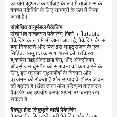
एकीकृत है,उत्पादन और निर्माण. W
यूरोप,अमेरिका सहित विश्व बाजार
उपयोग बहुपरत कम्पोजिट के रूप में ताजे मांस के
फ़ैक्टरी दौरा
के लिए उच्च गुणवत्ता वाले लेमिनेटिंग बैग, फिल्म्स और विभिन्न
वैक्यूम पैकेजिंग के लिए सामग्री के रूप में किया
संरचनाओं के लेबल के उत्पादन पर 30 से अधिक वर्षों का
जाता है।
गुणवत्ता नियंत्रण
अनुभव,दक्षिण पूर्व एशिया न्यूजीलैंड और ऑस्ट्रेलिया.
संशोधित वायुमंडल पैकेजिंग
हमसे संपर्क करें
हमारी कंपनी ने पेशेवर टीम सेवा और उत्कृष्ट डिजाइन अवधारणाओं
संशोधित वातावरण पैकेजिंग, जिसे inflatable
के माध्यम से कई बार फॉर्च्यून 500 कंपनियों के साथ सहयोग संबंध
पैकेजिंग के रूप में भी जाना जाता है, पैकेजिंग बैग से
समाचार
स्थापित किए हैं।हमारे उत्पाद बी आर सी ग्लोबल पैकेजिंग मानक
हवा निकालने और फिर इसे नाइट्रोजन के एक
प्रमाणन के साथ, एफडीए और क्वालिटी सेफ खाद्य संपर्क के लिए
मामलों
निश्चित अनुपात के साथ भरने की प्रक्रिया
प्रमाणित और हमें ट्रेडमार्क प्रिंटिंग पर सरकार से लाइसेंस मिला
है,कार्बन डाइऑक्साइड गैस, और ऑक्सीजन
बोली मांगें
है।
ऑक्सीजन घुसपैठ की संभावना को कम करने के
लिए, इस प्रकार सूक्ष्मजीवों के विकास और
प्रजनन को रोकता है और उत्पाद के शेल्फ जीवन
को बढ़ाता है।ठंडा ताजा मांस परिष्कृत वातावरण
कॉफी पैकेजिंग बैग
चंगसिंग का सिद्धांत आपको सस्ती पैकेजिंग समाधान, प्रतिस्पर्धी
पैकेजिंग का उपयोग करके अपना रंग बनाए रख
कीमतें, लगातार और समय पर डिलीवरी करने की क्षमता प्रदान
स्नैक पैकेजिंग बैग
सकता है.
करना है। विशेष रूप से कॉफी के लिए; चावल;आटा और टोरिल्ला
पैकेजिंग और सभी संबंधित खाद्य सामग्री उद्योग उत्पादों की ताजगी
भुना चिकन पैकेजिंग
वैक्यूम हीट सिकुड़ने वाली पैकेजिंग
सुनिश्चित करने के लिए. हमें एक अनुभवी परिपक्व भागीदार के लिए
वैक्यूम हीट सिकुड़ने वाली पैकेजिंग और वैक्यूम